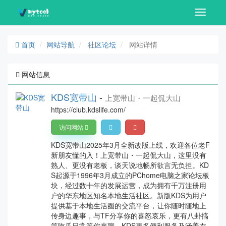
Toggle
navigati
首页
网站导航
社区论坛
网站详情
网站信息
KDS宽带山
-
上宽带山・一起侃大山
https://club.kdslife.com/
访问网站
KDS宽带山2025年3月全新改版上线，欢迎各位老F
新朋友懂的入！上宽带山・一起侃大山，这里没有
熟人、更没有老板，谈天说地畅所欲言无负担。KD
S起源于1996年3月成立的PChome电脑之家论坛板
块，经过数十年的发展运营，成为拥有千万注册用
户的华东地区知名本地生活社区。新版KDS为用户
提供基于本地生活圈的交流平台，让你随时随地上
传身边趣事，与TF分享你的喜怒哀乐，更有八卦搞
笑吃瓜日常等你来聊。KDS更多便利服务及涵盖衣