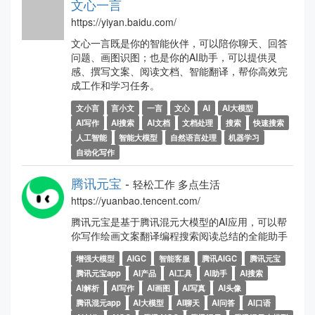
文心一言
https://yiyan.baidu.com/
文心一言既是你的智能伙伴，可以陪你聊天、回答
问题、画图识图；也是你的AI助手，可以提供灵
感、撰写文案、阅读文档、智能翻译，帮你高效完
成工作和学习任务。
文小言
言小文
一言
文心
AI
AI大模型
AI写作
AI搜索
AI文档
文档处理
搜索
快速搜索
人工智能
智能大模型
自然语言处理
机器学习
自动化写作
腾讯元宝
-
轻松工作 多点生活
https://yuanbao.tencent.com/
腾讯元宝是基于腾讯混元大模型的AI应用，可以帮
你写作绘画文案翻译编程搜索阅读总结的全能助手
增强大模型
AIGC
智能客服
腾讯AIGC
腾讯元宝
腾讯元宝app
AI产品
AI工具
AI助手
AI搜索
AI解析
AI写作
AI画图
AI写真
AI头像
腾讯混元app
AI大模型
AI聊天
AI问答
AI口语