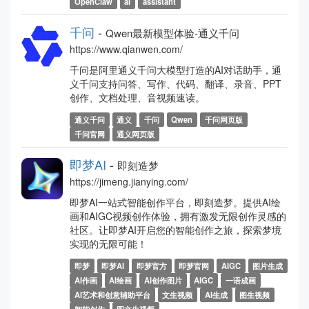
OpenClaw
ai
assistant
千问
-
Qwen最新模型体验-通义千问
https://www.qianwen.com/
千问是阿里通义千问大模型打造的AI对话助手，通
义千问支持问答、写作、代码、翻译、录音、PPT
创作、文档处理、音视频速读。
通义千问
通义
千问
Qwen
千问网页版
千问官网
通义网页版
即梦AI
-
即刻造梦
https://jimeng.jianying.com/
即梦AI一站式智能创作平台，即刻造梦。提供AI绘
画和AIGC视频创作体验，拥有激发无限创作灵感的
社区。让即梦AI开启您的智能创作之旅，探索梦境
实现的无限可能！
即梦
即梦AI
即梦官方
即梦官网
AIGC
图片生成
AI作画
AI绘画
AI创作图片
AIGC
一语成画
AI艺术和创意辅助平台
文生视频
AI生成
图生视频