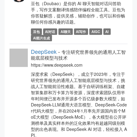
豆包（Doubao）是你的 AI 聊天智能对话问答助
手，写作文案翻译情感陪伴编程全能工具。豆包为
你答疑解惑，提供灵感，辅助创作，也可以和你畅
聊任何你感兴趣的话题。
豆包
AI对话
AI聊天
AI写作
AIGC
AI
AI图片生成
DeepSeek
-
专注研究世界领先的通用人工智
能底层模型与技术
https://www.deepseek.com
深度求索（DeepSeek），成立于2023年，专注于
研究世界领先的通用人工智能底层模型与技术，挑
战人工智能前沿性难题。基于自研训练框架、自建
智算集群和万卡算力等资源，深度求索团队仅用半
年时间便已发布并开源多个百亿级参数大模型，如
DeepSeek-LLM通用大语言模型、DeepSeek-Code
r代码大模型，并在2024年1月率先开源国内首个M
oE大模型（DeepSeek-MoE），各大模型在公开评
测榜单及真实样本外的泛化效果均有超越同级别模
型的出色表现。和 DeepSeek AI 对话，轻松接入 A
PI。