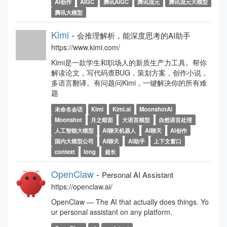
AI创作
AIGC
腾讯AIGC
腾讯混元
腾讯混元大模型
腾讯大模型
Kimi
-
会推理解析，能深度思考的AI助手
https://www.kimi.com/
Kimi是一款学生和职场人的新质生产力工具。帮你
解读论文，写代码查BUG，策划方案，创作小说，
多语言翻译。有问题问Kimi，一键解决你的所有难
题
未命名会话
Kimi
Kimi.ai
MoonshotAI
Moonshot
月之暗面
大语言模型
自然语言处理
人工智能大模型
AI聊天机器人
AI聊天
AI创作
国内大模型公司
AI聊天
AI助手
上下文窗口
context
long
超长
OpenClaw
-
Personal AI Assistant
https://openclaw.ai/
OpenClaw — The AI that actually does things. Yo
ur personal assistant on any platform.