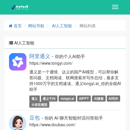
Toggle
navigati
首页
网站导航
AI人工智能
网站列表
AI人工智能
阿里通义
-
你的个人AI助手
https://www.tongyi.com/
通义是一个通情、达义的国产AI模型，可以帮你解
答问题、文档阅读、联网搜索并写作总结，最多支
持1000万字的文档速读。通义tongyi.ai_你的全能AI
助手
通义
通义千问
tongyi.ai
AIPPT
AI搜索
AI写作
大语言模型
豆包
-
你的 AI 聊天智能对话问答助手
https://www.doubao.com/