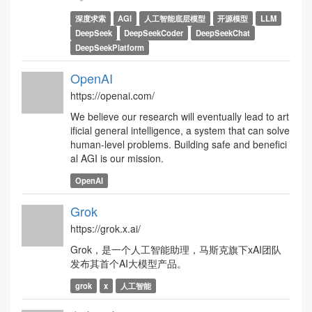
深度求索
AGI
人工智能底层模型
开源模型
LLM
DeepSeek
DeepSeekCoder
DeepSeekChat
DeepSeekPlatform
OpenAI
https://openai.com/
We believe our research will eventually lead to art
ificial general intelligence, a system that can solve
human-level problems. Building safe and benefici
al AGI is our mission.
OpenAI
Grok
https://grok.x.ai/
Grok，是一个人工智能助理，马斯克旗下xAI团队
发布其首个AI大模型产品。
grok
x
人工智能