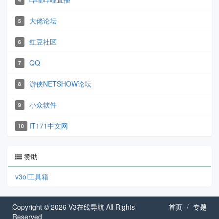
大佬论坛
5
红豆社区
6
QQ
7
游侠NETSHOW论坛
8
小众软件
9
IT171中文网
10
赞助
v3ol工具箱
Copyright © 2026
V3在线导航
All Rights
首页
专题
Reserved