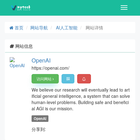
Toggle
navigati
首页
网站导航
AI人工智能
网站详情
网站信息
OpenAI
https://openai.com/
访问网站
We believe our research will eventually lead to art
ificial general intelligence, a system that can solve
human-level problems. Building safe and benefici
al AGI is our mission.
OpenAI
分享到: