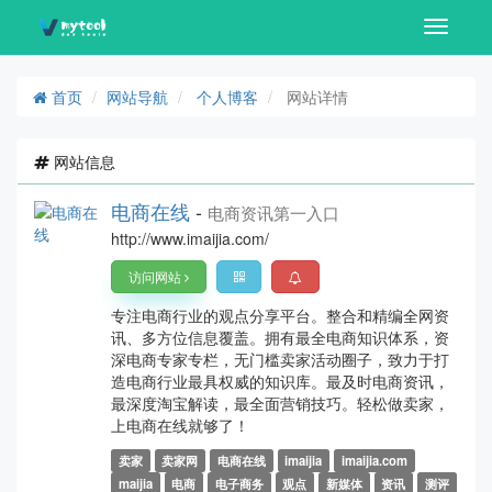
Toggle
navigati
首页
网站导航
个人博客
网站详情
网站信息
电商在线
-
电商资讯第一入口
http://www.imaijia.com/
访问网站
专注电商行业的观点分享平台。整合和精编全网资
讯、多方位信息覆盖。拥有最全电商知识体系，资
深电商专家专栏，无门槛卖家活动圈子，致力于打
造电商行业最具权威的知识库。最及时电商资讯，
最深度淘宝解读，最全面营销技巧。轻松做卖家，
上电商在线就够了！
卖家
卖家网
电商在线
imaijia
imaijia.com
maijia
电商
电子商务
观点
新媒体
资讯
测评