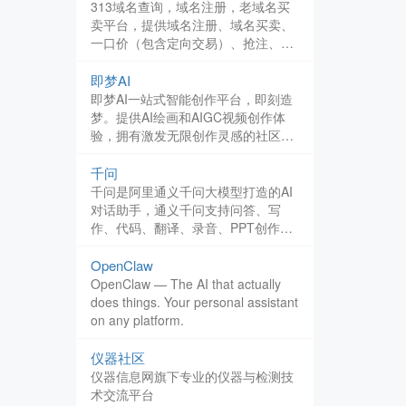
台。
313域名查询，域名注册，老域名买
卖平台，提供域名注册、域名买卖、
一口价（包含定向交易）、抢注、竞
价等服务，更多服务持续更新中
即梦AI
即梦AI一站式智能创作平台，即刻造
梦。提供AI绘画和AIGC视频创作体
验，拥有激发无限创作灵感的社区。
让即梦AI开启您的智能创作之旅，探
索梦境实现的无限可能！
千问
千问是阿里通义千问大模型打造的AI
对话助手，通义千问支持问答、写
作、代码、翻译、录音、PPT创作、
文档处理、音视频速读。
OpenClaw
OpenClaw — The AI that actually
does things. Your personal assistant
on any platform.
仪器社区
仪器信息网旗下专业的仪器与检测技
术交流平台