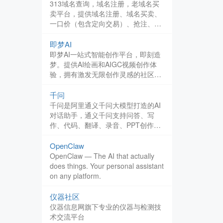
台。
313域名查询，域名注册，老域名买
卖平台，提供域名注册、域名买卖、
一口价（包含定向交易）、抢注、竞
价等服务，更多服务持续更新中
即梦AI
即梦AI一站式智能创作平台，即刻造
梦。提供AI绘画和AIGC视频创作体
验，拥有激发无限创作灵感的社区。
让即梦AI开启您的智能创作之旅，探
索梦境实现的无限可能！
千问
千问是阿里通义千问大模型打造的AI
对话助手，通义千问支持问答、写
作、代码、翻译、录音、PPT创作、
文档处理、音视频速读。
OpenClaw
OpenClaw — The AI that actually
does things. Your personal assistant
on any platform.
仪器社区
仪器信息网旗下专业的仪器与检测技
术交流平台