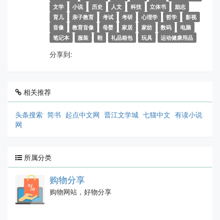
文学
小说
历史
人文
科技
立体书
励志
育儿
亲子教育
考试
考研
心理学
哲学
影视
音像
教育音像
母婴
家居
家纺
数码
电脑
笔记本
服装
鞋
礼品箱包
玩具
运动健康用品
分享到:
相关推荐
头条搜索
简书
起点中文网
晋江文学城
七猫中文
有读小说
网
所属分类
购物分享
购物网站，好物分享