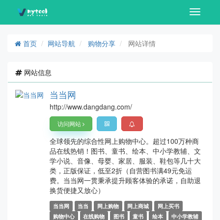
Toggle
navigati
首页
网站导航
购物分享
网站详情
网站信息
当当网
http://www.dangdang.com/
访问网站
全球领先的综合性网上购物中心。超过100万种商
品在线热销！图书、童书、绘本、中小学教辅、文
学小说、音像、母婴、家居、服装、鞋包等几十大
类，正版保证，低至2折（自营图书满49元免运
费。当当网一贯秉承提升顾客体验的承诺，自助退
换货便捷又放心）
当当网
当当
网上购物
网上商城
网上买书
购物中心
在线购物
图书
童书
绘本
中小学教辅