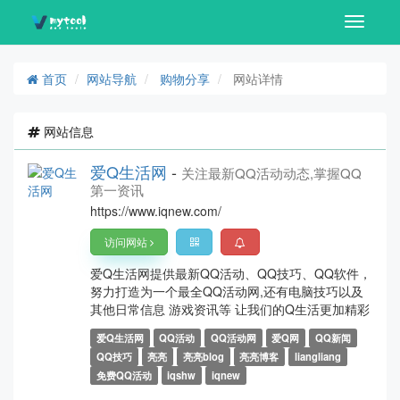
Toggle
navigati
首页
网站导航
购物分享
网站详情
网站信息
爱Q生活网
-
关注最新QQ活动动态,掌握QQ
第一资讯
https://www.iqnew.com/
访问网站
爱Q生活网提供最新QQ活动、QQ技巧、QQ软件，
努力打造为一个最全QQ活动网,还有电脑技巧以及
其他日常信息 游戏资讯等 让我们的Q生活更加精彩
爱Q生活网
QQ活动
QQ活动网
爱Q网
QQ新闻
QQ技巧
亮亮
亮亮blog
亮亮博客
liangliang
免费QQ活动
iqshw
iqnew