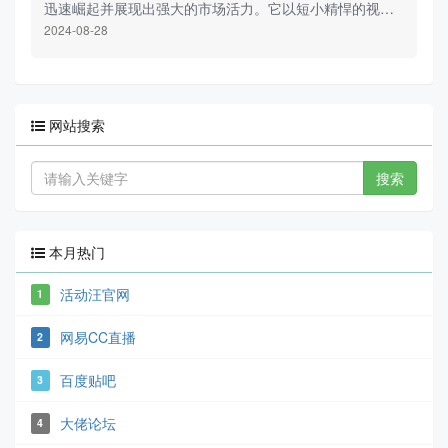
迅速崛起并展现出强大的市场活力。它以短小精悍的视频
内容为核心，满足了现代用户快速获取信息与娱乐的需
2024-08-28
求。短视频产业链涵盖了内容创作、平台运营、分发推
广、用户互动及商业化变现等多个环节。
网站搜索
搜索
本月热门
活动汪官网
1
网易CC直播
2
百度贴吧
3
大佬论坛
4